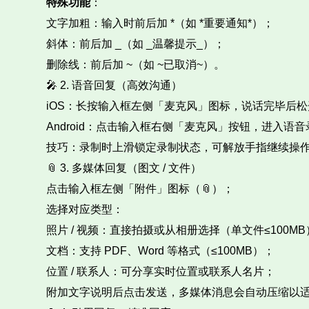
特殊功能
：​
文字加粗：输入时前后加 *（如 *重要通知*）；​
斜体：前后加 _（如 _温馨提示_）；​
删除线：前后加 ~（如 ~已取消~）。​
🎤 2. 语音回复（高效沟通）​
iOS：长按输入框左侧「麦克风」图标，说话完毕后松
Android：点击输入框右侧「麦克风」按钮，进入语
技巧：录制时上滑锁定录制状态，可解放手指继续操作
📎 3. 多媒体回复（图文 / 文件）​
点击输入框左侧「附件」图标（📎）；​
选择对应类型：​
照片 / 视频：直接拍摄或从相册选择（单文件≤100MB
文档：支持 PDF、Word 等格式（≤100MB）；​
位置 / 联系人：可分享实时位置或联系人名片；​
附加文字说明后点击发送，多媒体消息会自动压缩以适